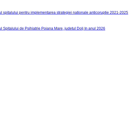
ul spitalului pentru implementarea strategiei nationale anticoruptie 2021-2025
l Spitalului de Psihiatrie Poiana Mare, judetul Dolj In anul 2026