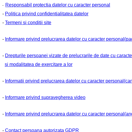
Responsabil protectia datelor cu caracter personal
-
-
Politica privind confidentialitatea datelor
-
Termeni si conditii site
-
Informare privind prelucrarea datelor cu caracter personal(pac
-
Drepturile persoanei vizate de prelucrarile de date cu caract
si modalitatea de exercitare a lor
-
Informatii privind prelucrarea datelor cu caracter personal(ca
-
Informare privind supravegherea video
-
Informare privind prelucrarea datelor cu caracter personal(ang
-
Contact persoana autorizata GDPR